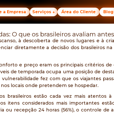
Sobre a Empresa
Serviços ↓
area do cliente
e a Empresa
Serviços ↓
Área do Cliente
Blog
as: O que os brasileiros avaliam ant
scanso, à descoberta de novos lugares e à cri
enciar diretamente a decisão dos brasileiros n
nforto e preço eram os principais critérios de
 imóveis de temporada ocupa uma posição de d
de vulnerabilidade fez com que os viajantes p
l nos locais onde pretendem se hospedar.
s brasileiros estão cada vez mais atentos 
 os itens considerados mais importantes es
ia ou recepção 24 horas (56%), o controle de a