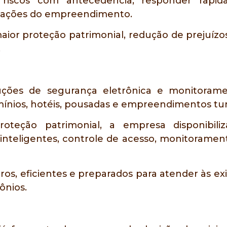
ar riscos com antecedência, responder ra
ações do empreendimento.
a maior proteção patrimonial, redução de prejuí
.
ões de segurança eletrônica e monitorament
nios, hotéis, pousadas e empreendimentos turí
oteção patrimonial, a empresa disponibili
nteligentes, controle de acesso, monitoramento
uros, eficientes e preparados para atender às 
ônios.