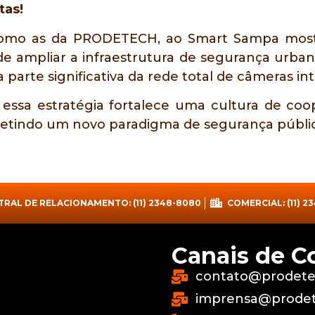
tas!
 como as da PRODETECH, ao Smart Sampa most
e ampliar a infraestrutura de segurança urbana
parte significativa da rede total de câmeras in
essa estratégia fortalece uma cultura de coo
fletindo um novo paradigma de segurança públic
TRAL DE RELACIONAMENTO: (11) 2348-8080
COMERCIAL: (11) 2
Canais de 
contato@prodete
imprensa@prodet