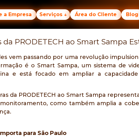
Sobre a Empresa
Serviços ↓
area do cliente
e a Empresa
Serviços ↓
Área do Cliente
Blog
s da PRODETECH ao Smart Sampa Est
des vem passando por uma revolução impulsion
formação é o Smart Sampa, um sistema de vid
ina e está focado em ampliar a capacidade
ras da PRODETECH ao Smart Sampa representa
de monitoramento, como também amplia a cobe
nça.
importa para São Paulo